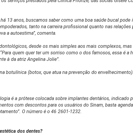
s serviços prestados pela Clínica Priorize, das sócias Gisele Cos
nal há 13 anos, buscamos saber como uma boa saúde bucal pode 
 empoderados, tanto na carreira profissional quanto nas relaçõ
eva a autoestima”, comenta.
 odontológicos, desde os mais simples aos mais complexos, mas
. “Para quem quer ter um sorriso como o dos famosos, essa é a
e à da atriz Angelina Jolie”.
a botulínica (botox, que atua na prevenção do envelhecimento)
logia é a prótese colocada sobre implantes dentários, indicado 
entos com descontos para os usuários do Sinam, basta agendar
ratamento”. O número é o 46 2601-1232.
estética dos dentes?