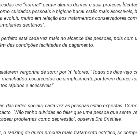
écadas era “normal” perder alguns dentes e usar próteses [denta
como cuidados pessoais e higiene bucal estão mais acessíveis,
gia evoluiu muito em relação aos tratamentos conservadores com
implantes dentários”.
iso perfeito está cada vez mais no alcance das pessoas, pois c
ém das condições facilitadas de pagamento.
latarem vergonha de sorrir por ‘n’ fatores. “Todos os dias vejo 
s, manchados, escurecidos ou simplesmente por terem dentes tor
os rápidos e acessíveis”.
ção das redes sociais, cada vez as pessoas estão expostas. Co
mpacto. “Não tenho dúvidas ao falar que uma pessoa que sente ve
adear problemas como depressão”, observa Dra Cristiele.
le, o ranking de quem procura mais tratamento estético, se co