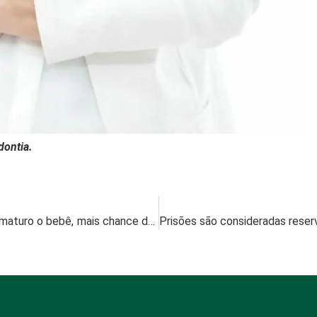
dontia.
Pediatra beltronense relata: quanto mais prematuro o bebê, mais chance de atraso no desenvolvimento motor e cognitivo