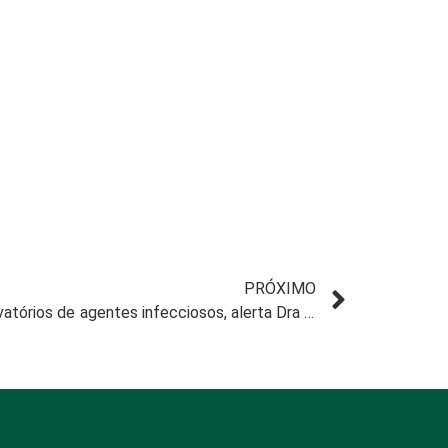
PRÓXIMO
Prisões são consideradas reservatórios de agentes infecciosos, alerta Dra Lirane Ferreto, professora de Medicina da Unioeste